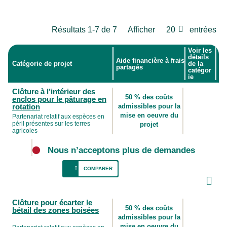
Résultats 1-7 de 7
Afficher
20
entrées
Voir les
détails
Aide financière à frais
Catégorie de projet
de la
partagés
catégor
ie
Clôture à l’intérieur des
50 % des coûts
enclos pour le pâturage en
rotation
admissibles pour la
mise en oeuvre du
Partenariat relatif aux espèces en
péril présentes sur les terres
projet
agricoles
Nous n’acceptons plus de demandes
COMPARER
Cette PGO offre l’occasion de protéger les
Clôture pour écarter le
oiseaux nicheurs en intégrant le pâturage
50 % des coûts
bétail des zones boisées
tournant (pâturage en rotation), le but étant
admissibles pour la
de garder des zones de pâturage tardif
mise en oeuvre du