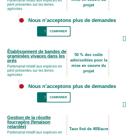
Partenariat relatif aux espèces en
péril présentes sur les terres
projet
(pâturage repoussé après le 15 juillet).
agricoles
L’objectif est d’utiliser au maximum les
ressources fourragères grâce à une gestion
Nous n’acceptons plus de demandes
efficace, tout en gardant des surfaces non
COMPARER
pâturées jusqu’à la mi-juillet pour laisser des
refuges aux oiseaux de prairie.
L’aide financière vise à soutenir les clôtures
Établissement de bandes de
permanentes qui ont pour effet d’écarter le
50 % des coûts
graminées vivaces dans les
bétail des forêts et des zones boisées afin de
prés
admissibles pour la
protéger les zones essentielles à l’habitat du
mise en oeuvre du
Partenariat relatif aux espèces en
péril présentes sur les terres
projet
monarque, de la couleuvre fauve de l’Est, du
agricoles
bourdon bohémien et du bourdon à tache
rousse et leur permettre de fourrager ou de
Nous n’acceptons plus de demandes
butiner.
COMPARER
Les bandes de graminées sont encouragées
Gestion de la récolte
afin de soutenir objectifs environnementaux,
fourragère (fenaison
notamment la provision d’un habitat pour les
retardée)
Taux fixé de 40$/acre
pollinisateurs et le contrôle de l’érosion, du
Partenariat relatif aux espèces en