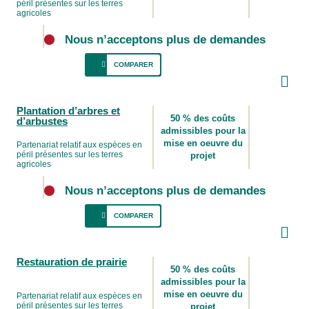
péril présentes sur les terres
moment qu’ils ne réduisent pas la durabilité
agricoles
des habitats du blaireau d’Amérique, des
oiseaux des prairies, du bourdon à tache
Nous n’acceptons plus de demandes
rousse, du bourdon bohémien ou du
COMPARER
monarque.
Les oiseaux des prairies sont
Plantation d’arbres et
particulièrement vulnérables pendant la
50 % des coûts
d’arbustes
nidification, entre le début mai et la mi-juillet.
admissibles pour la
De nombreuses prairies ou prés de fauche
mise en oeuvre du
Partenariat relatif aux espèces en
péril présentes sur les terres
projet
aménagés sont récoltés au moins une fois
agricoles
pendant cette période, ayant un effet
dévastateur pour les oisillons des prairies.
Nous n’acceptons plus de demandes
Le fait de retarder la première fenaison
COMPARER
jusqu’au
15 juillet
, ou plus tard, permet aux
oiseaux des prairies de prendre leur envol,
L’aide financière vise à soutenir la plantation
ce qui a pour effet d’augmenter notablement
Restauration de prairie
d’arbres et d’arbustes indigènes dans le but,
leurs chances de survie.
50 % des coûts
d’une part, de créer des couloirs qui
admissibles pour la
permettront aux espèces telles la couleuvre
mise en oeuvre du
Partenariat relatif aux espèces en
péril présentes sur les terres
projet